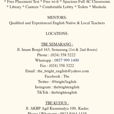
* Free Placement Test * Free wi-fi * Spacious Full AC Classrooms
* Library * Canteen * Comfortable Lobby * Toilets * Mushola
MENTORS:
Qualified and Experienced English Native & Local Teachers
LOCATIONS:
TBE SEMARANG :
Jl. Imam Bonjol 163, Semarang (1st & 2nd floors)
Phone :
(024) 358 5222
Whatsapp :
0857 999 1400
Fax : (024) 358 3222
Email : the_bright_english@yahoo.com
Facebook : Tbe
Twitter : @bright3nglish
Instagram : thebrightenglish
TikTok : thebrightenglish
TBE KUDUS :
Jl. AKBP Agil Kusumadya 100, Kudus
Phone / Whatsapp : 0813 9164 1419