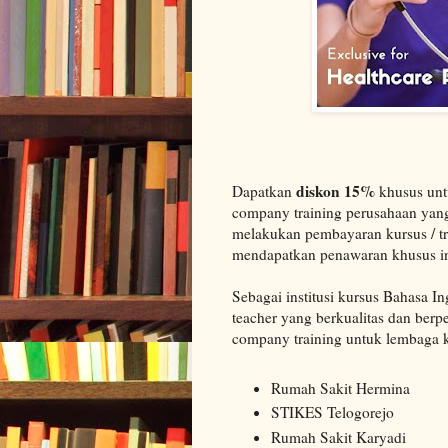
diskon 15%
Dapatkan
khusus unt
company training perusahaan yang
melakukan pembayaran kursus / tr
mendapatkan penawaran khusus in
Sebagai institusi kursus Bahasa In
teacher yang berkualitas dan ber
company training untuk lembaga k
Rumah Sakit Hermina
STIKES Telogorejo
Rumah Sakit Karyadi