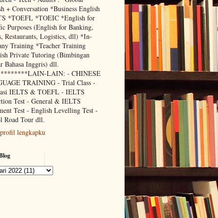
sh + Conversation *Business English
TS *TOEFL *TOEIC *English for
fic Purposes (English for Banking,
, Restaurants, Logistics, dll) *In-
ny Training *Teacher Training
ish Private Tutoring (Bimbingan
r Bahasa Inggris) dll.
*********LAIN-LAIN: - CHINESE
UAGE TRAINING - Trial Class -
lasi IELTS & TOEFL - IELTS
ction Test - General & IELTS
ment Test - English Levelling Test -
l Road Tour dll.
 profil lengkapku
Blog