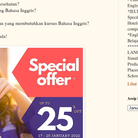
kesehatan?
Engli
ng Bahasa Inggris?
*IEL
Speci
an yang membutuhkan kursus Bahasa Inggris?
Hotels
compa
*Engl
nda!
Belaja
****
LANG
Simu
Predi
Place
Schoo
Lihat
Arsip 