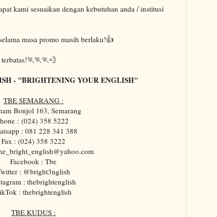
dapat kami sesuaikan dengan kebutuhan anda / institusi
selama masa promo masih berlaku!👍
 terbatas!🏃🏃🏃💨
ISH - "BRIGHTENING YOUR ENGLISH"
TBE SEMARANG :
Imam Bonjol 163, Semarang
hone :
(024) 358 5222
tsapp : 081 228 341 388
Fax : (024) 358 3222
the_bright_english@yahoo.com
Facebook : Tbe
witter : @bright3nglish
stagram : thebrightenglish
ikTok : thebrightenglish
TBE KUDUS :