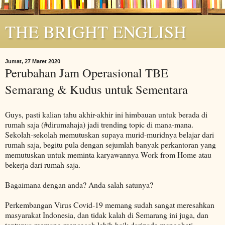
THE BRIGHT ENGLISH
Jumat, 27 Maret 2020
Perubahan Jam Operasional TBE
Semarang & Kudus untuk Sementara
Guys, pasti kalian tahu akhir-akhir ini himbauan untuk berada di
rumah saja (#dirumahaja) jadi trending topic di mana-mana.
Sekolah-sekolah memutuskan supaya murid-muridnya belajar dari
rumah saja, begitu pula dengan sejumlah banyak perkantoran yang
memutuskan untuk meminta karyawannya Work from Home atau
bekerja dari rumah saja.
Bagaimana dengan anda? Anda salah satunya?
Perkembangan Virus Covid-19 memang sudah sangat meresahkan
masyarakat Indonesia, dan tidak kalah di Semarang ini juga, dan
tentunya memang mencegah lebih baik daripada mengobati.