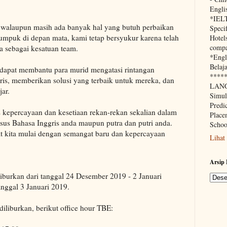
Engli
*IEL
a walaupun masih ada banyak hal yang butuh perbaikan
Speci
mpuk di depan mata, kami tetap bersyukur karena telah
Hotels
compa
a sebagai kesatuan team.
*Engl
Belaja
 dapat membantu para murid mengatasi rintangan
****
ris, memberikan solusi yang terbaik untuk mereka, dan
LANG
ar.
Simu
Predi
s kepercayaan dan kesetiaan rekan-rekan sekalian dalam
Place
us Bahasa Inggris anda maupun putra dan putri anda.
Schoo
t kita mulai dengan semangat baru dan kepercayaan
Lihat
Arsip 
iburkan dari tanggal 24 Desember 2019 - 2 Januari
anggal 3 Januari 2019.
diliburkan, berikut office hour TBE: