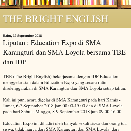
THE BRIGHT ENGLISH
Rabu, 12 September 2018
Liputan : Education Expo di SMA
Karangturi dan SMA Loyola bersama TBE
dan IDP
TBE (The Bright English) bekerjasama dengan IDP Education
menggelar stan dalam Education Expo yang secara rutin
diselenggarakan di SMA Karangturi dan SMA Loyola setiap tahun.
Kali ini pun, acara digelar di SMA Karangturi pada hari Kamis -
Jumat, 6-7 September 2018 jam 08.00-15.00 dan di SMA Loyola
pada hari Sabtu - Minggu, 8-9 September 2018 jam 09.00-16.00.
Education Expo ini dihadiri oleh banyak sekali siswa dan orang tua
siswa, tidak hanya dari SMA Karangturi dan SMA Loyola, dari