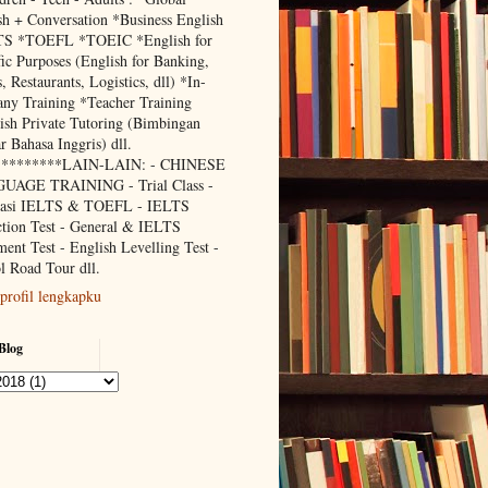
sh + Conversation *Business English
TS *TOEFL *TOEIC *English for
fic Purposes (English for Banking,
, Restaurants, Logistics, dll) *In-
ny Training *Teacher Training
ish Private Tutoring (Bimbingan
r Bahasa Inggris) dll.
*********LAIN-LAIN: - CHINESE
UAGE TRAINING - Trial Class -
lasi IELTS & TOEFL - IELTS
ction Test - General & IELTS
ment Test - English Levelling Test -
l Road Tour dll.
 profil lengkapku
Blog