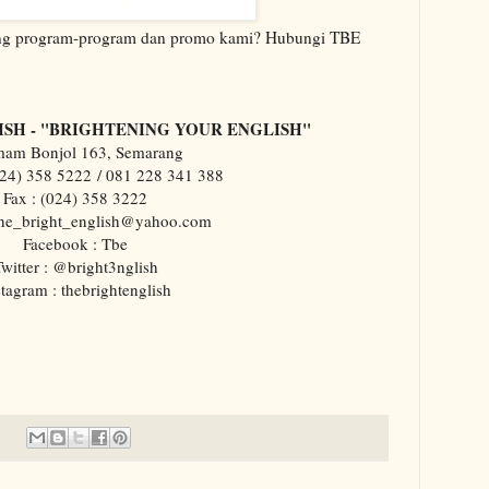
ntang program-program dan promo kami? Hubungi TBE
ISH - "BRIGHTENING YOUR ENGLISH"
Imam Bonjol 163, Semarang
24) 358 5222
/ 081 228 341 388
Fax : (024) 358 3222
the_bright_english@yahoo.com
Facebook : Tbe
witter : @bright3nglish
stagram : thebrightenglish