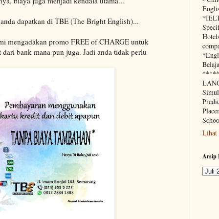
a, biaya juga menjadi kendala utama...
Engli
*IEL
 anda dapatkan di TBE (The Bright English)...
Speci
Hotels
 kami mengadakan promo FREE of CHARGE untuk
compa
 dari bank mana pun juga. Jadi anda tidak perlu
*Engl
Belaja
****
LANG
Simu
Predi
Place
Schoo
Lihat
Arsip 