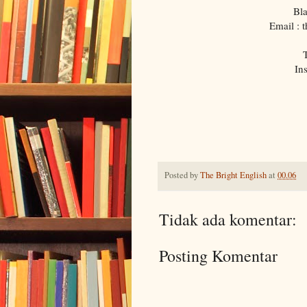
Bl
Email : 
T
In
Posted by
The Bright English
at
00.06
Tidak ada komentar:
Posting Komentar