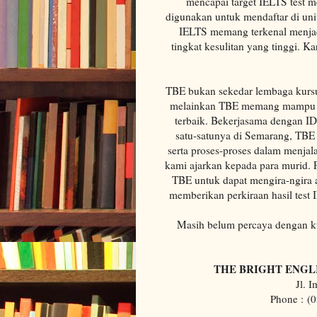
mencapai target IELTS test me
digunakan untuk mendaftar di unive
IELTS memang terkenal menjadi
tingkat kesulitan yang tinggi. K
TBE bukan sekedar lembaga kursu
melainkan TBE memang mampu m
terbaik. Bekerjasama dengan ID
satu-satunya di Semarang, TBE 
serta proses-proses dalam menjalan
kami ajarkan kepada para murid. 
TBE untuk dapat mengira-ngira a
memberikan perkiraan hasil test 
Masih belum percaya dengan kua
THE BRIGHT ENGL
Jl. 
Phone :
(0