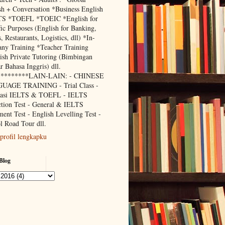
sh + Conversation *Business English
TS *TOEFL *TOEIC *English for
fic Purposes (English for Banking,
, Restaurants, Logistics, dll) *In-
ny Training *Teacher Training
ish Private Tutoring (Bimbingan
r Bahasa Inggris) dll.
*********LAIN-LAIN: - CHINESE
UAGE TRAINING - Trial Class -
lasi IELTS & TOEFL - IELTS
ction Test - General & IELTS
ment Test - English Levelling Test -
l Road Tour dll.
 profil lengkapku
Blog