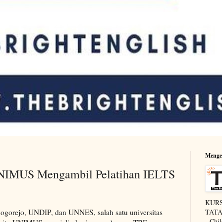
Menge
UNIMUS Mengambil Pelatihan IELTS
KURS
logorejo, UNDIP, dan UNNES, salah satu universitas
TATAP
- Chi