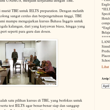
yaitu UNIMUS, menjalin kerjasama dengan TBE.
Engli
*IEL
murid TBE untuk IELTS preparation. Dengan melatih
Speci
golong sangat cerdas dan berpengetahuan tinggi, TBE
Hotels
mi mampu mengajarkan kursus Bahasa Inggris untuk
compa
egala kalangan, dari yang karyawan biasa, hingga yang
*Engl
xpert seperti para guru dan dosen.
Belaja
****
LANG
Simu
Predi
Place
Schoo
Lihat
Arsip 
alah satu pilihan kursus di TBE, yang berfokus untuk
erta test IELTS agar benar-benar siap dan sanggup