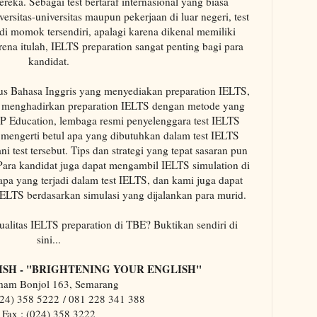
reka. Sebagai test bertaraf internasional yang biasa
rsitas-universitas maupun pekerjaan di luar negeri, test
 momok tersendiri, apalagi karena dikenal memiliki
arena itulah, IELTS preparation sangat penting bagi para
kandidat.
s Bahasa Inggris yang menyediakan preparation IELTS,
enghadirkan preparation IELTS dengan metode yang
P Education, lembaga resmi penyelenggara test IELTS
mengerti betul apa yang dibutuhkan dalam test IELTS
i test tersebut. Tips dan strategi yang tepat sasaran pun
Para kandidat juga dapat mengambil IELTS simulation di
pa yang terjadi dalam test IELTS, dan kami juga dapat
IELTS berdasarkan simulasi yang dijalankan para murid.
litas IELTS preparation di TBE? Buktikan sendiri di
sini...
ISH - "BRIGHTENING YOUR ENGLISH"
Imam Bonjol 163, Semarang
24) 358 5222
/ 081 228 341 388
Fax : (024) 358 3222