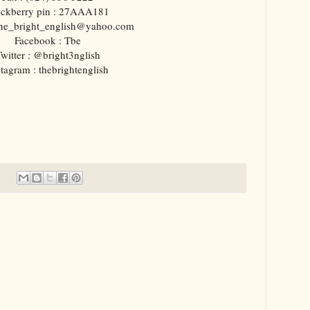
ackberry pin : 27AAA181
the_bright_english@yahoo.com
Facebook : Tbe
witter : @bright3nglish
stagram : thebrightenglish