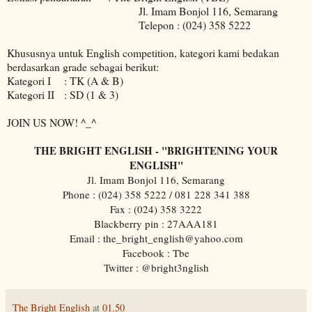
Jl. Imam Bonjol 116, Semarang
Telepon : (024) 358 5222
Khususnya untuk English competition, kategori kami bedakan
berdasarkan grade sebagai berikut:
Kategori I : TK (A & B)
Kategori II : SD (1 & 3)
JOIN US NOW! ^_^
THE BRIGHT ENGLISH - "BRIGHTENING YOUR
ENGLISH"
Jl. Imam Bonjol 116, Semarang
Phone : (024) 358 5222 / 081 228 341 388
Fax : (024) 358 3222
Blackberry pin : 27AAA181
Email : the_bright_english@yahoo.com
Facebook : Tbe
Twitter : @bright3nglish
The Bright English
at
01.50